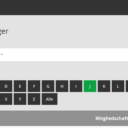
ger
D
E
F
G
H
I
J
K
L
X
Y
Z
Alle
Mitgliedschaf