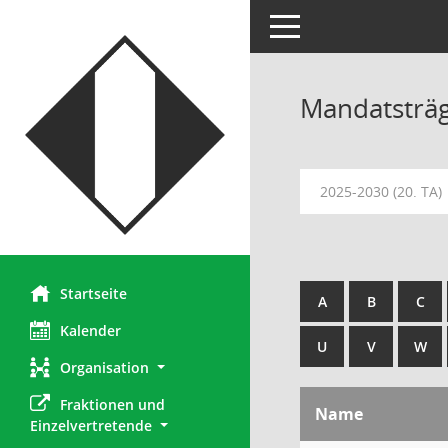
Toggle navigation
Mandatsträ
2025-2030 (20. TA)
Startseite
A
B
C
Kalender
U
V
W
Organisation
Fraktionen und 
Name
Einzelvertretende