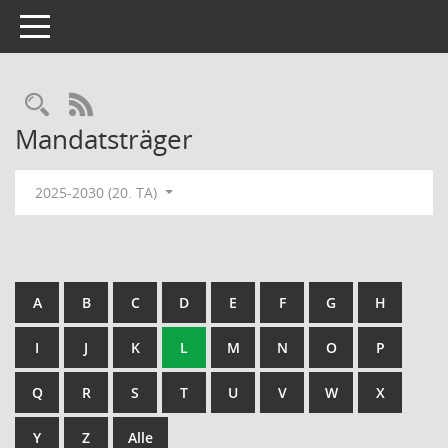
Toggle navigation
Rechercheauswahl
RSS-Feed
Mandatsträger
2025-2030 (20. TA)
A
B
C
D
E
F
G
H
I
J
K
L
M
N
O
P
Q
R
S
T
U
V
W
X
Y
Z
Alle