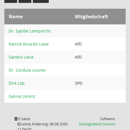
Name
Mitgliedschaft
Dr. Sybille Lamprecht
Patrick Ricardo Liese
AfD
Sandra Liese
AfD
Dr. Cordula Lissner
Dirk Löb
SPD
Galina Lorenz
6 Sätze
Software:
(Wird in
Letzte Änderung: 06.08.2026
Sitzungsdienst
Session
11:04:00