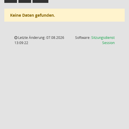
Keine Daten gefunden.
Letzte Änderung: 07.08.2026
Software:
Sitzungsdienst
(Wird in
13:09:22
Session