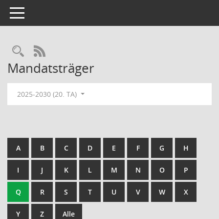
Toggle navigation
Rechercheauswahl
RSS-Feed
Mandatsträger
2025-2030 (20. TA)
A
B
C
D
E
F
G
H
I
J
K
L
M
N
O
P
Q
R
S
T
U
V
W
X
Y
Z
Alle