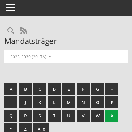
Toggle navigation
Rechercheauswahl
RSS-Feed
Mandatsträger
2025-2030 (20. TA)
A
B
C
D
E
F
G
H
I
J
K
L
M
N
O
P
Q
R
S
T
U
V
W
X
Y
Z
Alle