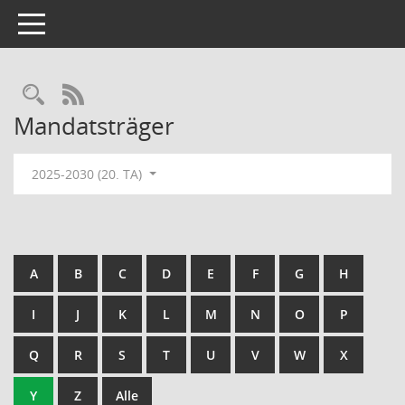
Toggle navigation
Rechercheauswahl
RSS-Feed
Mandatsträger
2025-2030 (20. TA)
A
B
C
D
E
F
G
H
I
J
K
L
M
N
O
P
Q
R
S
T
U
V
W
X
Y
Z
Alle