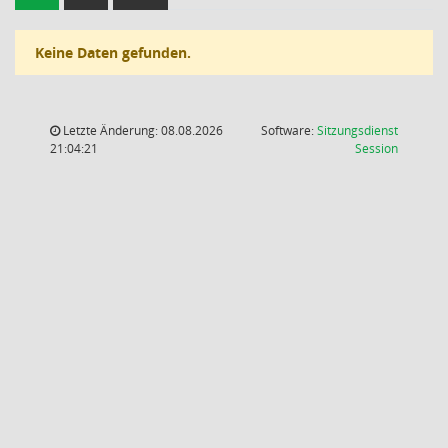
Keine Daten gefunden.
Letzte Änderung: 08.08.2026
Software:
Sitzungsdienst
(Wird in
21:04:21
Session