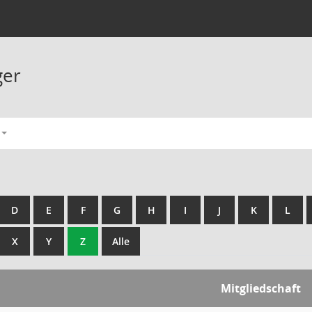
ger
D
E
F
G
H
I
J
K
L
X
Y
Z
Alle
Mitgliedschaft