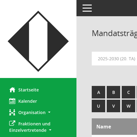
Toggle navigation
Mandatsträ
2025-2030 (20. TA)
Startseite
A
B
C
Kalender
U
V
W
Organisation
Fraktionen und 
Name
Einzelvertretende