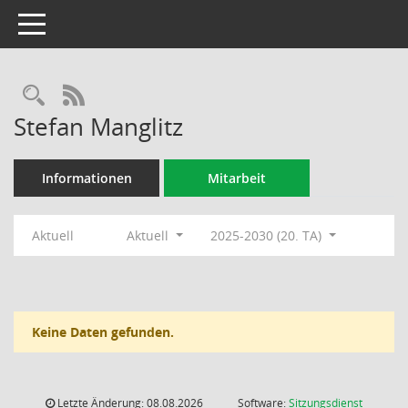
Toggle navigation
Rechercheauswahl
RSS-Feed
Stefan Manglitz
Informationen
Mitarbeit
Aktuell
Aktuell
2025-2030 (20. TA)
Keine Daten gefunden.
Letzte Änderung: 08.08.2026
Software:
Sitzungsdienst