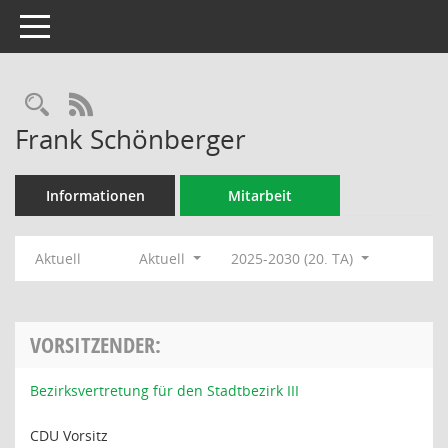
Toggle navigation
Rechercheauswahl
RSS-Feed
Frank Schönberger
Informationen
Mitarbeit
Aktuell
Aktuell
2025-2030 (20. TA)
VORSITZENDER:
Bezirksvertretung für den Stadtbezirk III
CDU Vorsitz