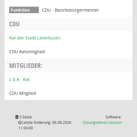
CDU - Bezirksbürgermeister
CDU
Rat der Stadt Leverkusen
CDU Ratsmitglied
MITGLIEDER:
z.d.A.: Rat
CDU Mitglied
3 Sätze
Software:
(Wird in
Letzte Änderung: 06.08.2026
Sitzungsdienst
Session
11:04:00