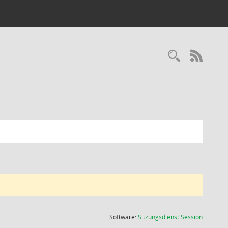
Recherc
RSS-
(Wird in
Software:
Sitzungsdienst
Session