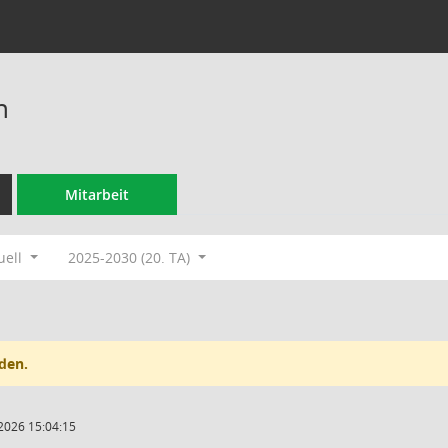
n
Mitarbeit
uell
2025-2030 (20. TA)
den.
2026 15:04:15