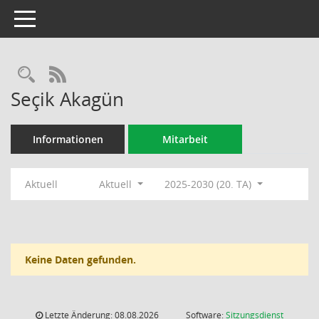
Toggle navigation
Rechercheauswahl
RSS-Feed
Seçik Akagün
Informationen
Mitarbeit
Aktuell
Aktuell
2025-2030 (20. TA)
Keine Daten gefunden.
Letzte Änderung: 08.08.2026
Software:
Sitzungsdienst