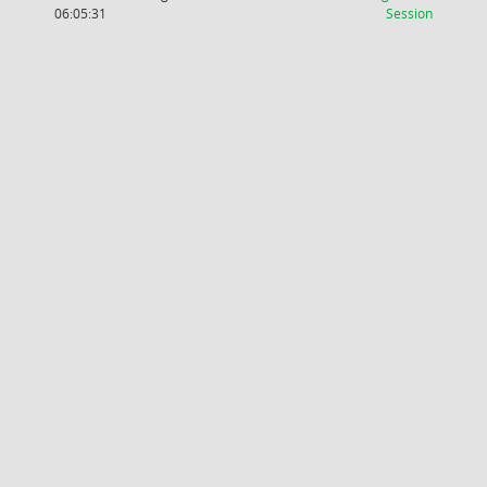
(Wird in
06:05:31
Session