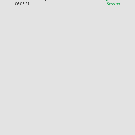
(Wird in
06:05:31
Session