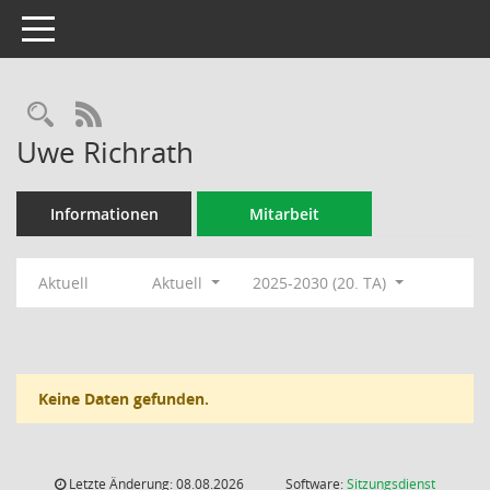
Toggle navigation
Rechercheauswahl
RSS-Feed
Uwe Richrath
Informationen
Mitarbeit
Aktuell
Aktuell
2025-2030 (20. TA)
Keine Daten gefunden.
Letzte Änderung: 08.08.2026
Software:
Sitzungsdienst