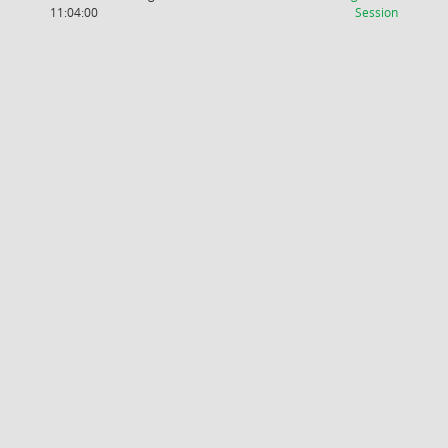
(Wird in
11:04:00
Session