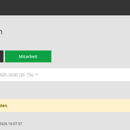
n
Mitarbeit
025-2030 (20. TA)
den.
2026 16:07:37