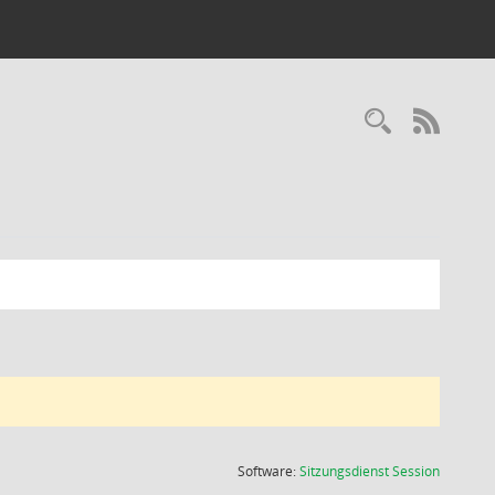
Recherc
RSS-
(Wird in
Software:
Sitzungsdienst
Session