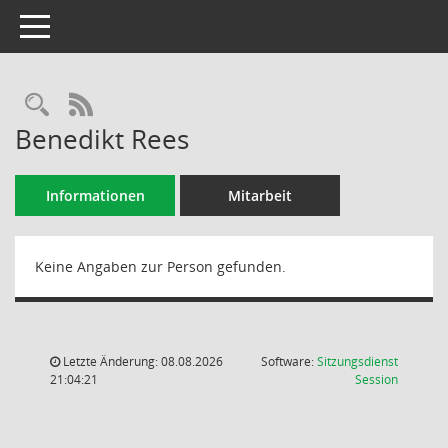
Toggle navigation
Rechercheauswahl
RSS-Feed
Benedikt Rees
Informationen
Mitarbeit
Keine Angaben zur Person gefunden.
Letzte Änderung: 08.08.2026
Software:
Sitzungsdienst
(Wird in
21:04:21
Session