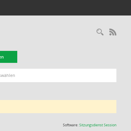
Recherc
RSS-
en
swählen
(Wird in
Software:
Sitzungsdienst
Session