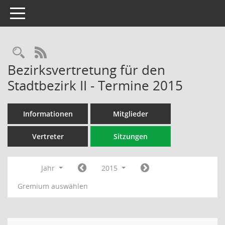
Toggle navigation
Rechercheauswahl
RSS-Feed
Bezirksvertretung für den
Stadtbezirk II - Termine 2015
Informationen
Mitglieder
Vertreter
Sitzungen
Jahr
2015
Gremium auswählen