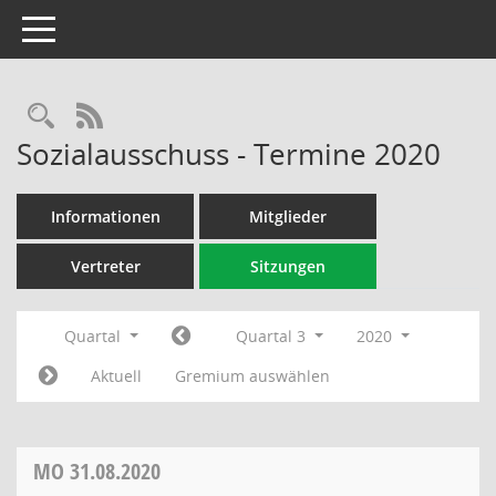
Toggle navigation
Rechercheauswahl
RSS-Feed
Sozialausschuss - Termine 2020
Informationen
Mitglieder
Vertreter
Sitzungen
Quartal
Quartal 3
2020
Aktuell
Gremium auswählen
MO
31.08.2020