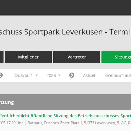
schuss Sportpark Leverkusen - Term
Mitglieder
Vertreter
Sitzung
Quartal 1
2023
Aktuell
Gremium au
itzung
ffentliche/nicht öffentliche Sitzung des Betriebsausschusses Spo
:05-17:20 Uhr
Rathaus, Friedrich-Ebert-Platz 1, 51373 Leverkusen, 5. OG, R