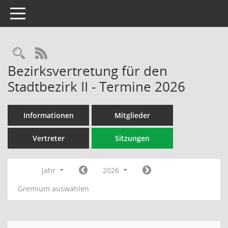
Toggle navigation
Rechercheauswahl
RSS-Feed
Bezirksvertretung für den
Stadtbezirk II - Termine 2026
Informationen
Mitglieder
Vertreter
Sitzungen
Jahr
2026
Gremium auswählen