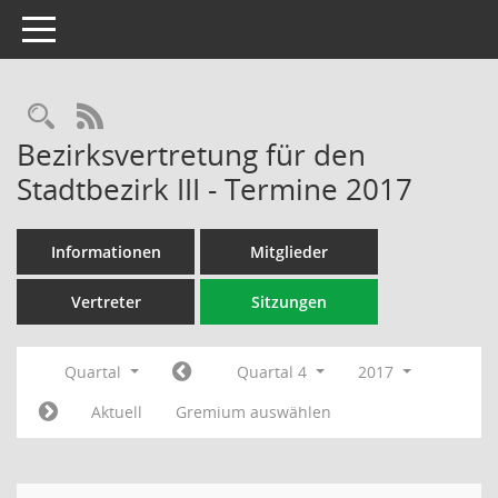
Toggle navigation
Rechercheauswahl
RSS-Feed
Bezirksvertretung für den
Stadtbezirk III - Termine 2017
Informationen
Mitglieder
Vertreter
Sitzungen
Quartal
Quartal 4
2017
Aktuell
Gremium auswählen