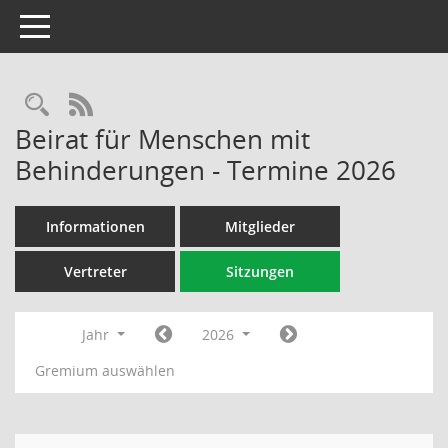
Toggle navigation
Rechercheauswahl
RSS-Feed
Beirat für Menschen mit
Behinderungen - Termine 2026
Informationen
Mitglieder
Vertreter
Sitzungen
Jahr
2026
Gremium auswählen