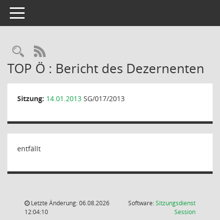
Toggle navigation
Rechercheauswahl
RSS-Feed
TOP Ö : Bericht des Dezernenten
Sitzung:
14.01.2013
SG/017/2013
entfällt
Letzte Änderung: 06.08.2026
Software:
Sitzungsdienst
(Wird in
12:04:10
Session