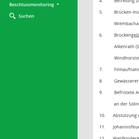
4.
Befreiung z
Beschlussmonitoring
5.
Brücken-In
Suchen
Wiembachal
6.
Brücken
gel
Alkenrath (
Windhorsts
7.
Filmaufnah
8.
Gewässerer
9.
Befristete 
an der Soli
10.
Abstützung 
11.
Johannisfeue
12.
Waldkinder