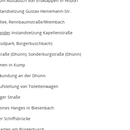
um Austausch von Erdklappen in Hitdorf
standsetzung Gustav-Heinemann-Str..
lee, Rennbaumstraße/Wiembach
änder
-Instandsetzung Kapellenstraße
Südpark, Bürgerbuschbach)
traße (Dhünn), Sonderburgstraße (Dhünn)
men in Kump
kundung an der Dhünn
Aufstellung von Toilettenwagen
nger Straße
eines Hanges in Biesenbach
r Schiffsbrücke
garten am Bürgerbusch