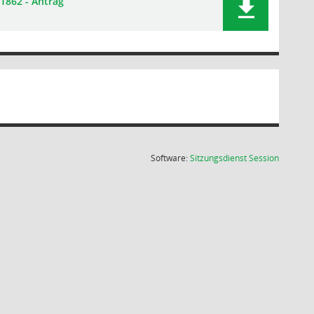
1862 - Antrag
(Wird in
Software:
Sitzungsdienst
Session