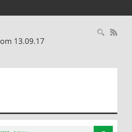
Recherc
RSS-
vom 13.09.17