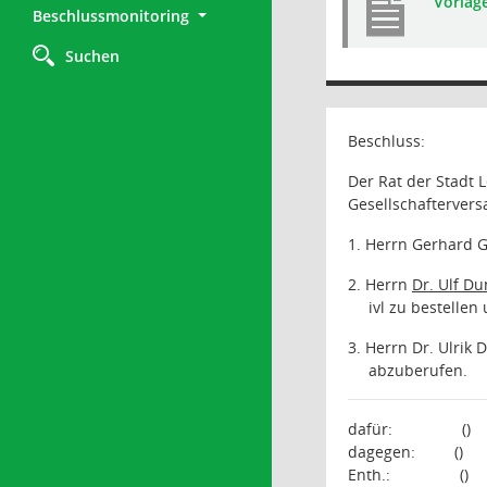
Vorlag
Beschlussmonitoring
Suchen
Beschluss:
Der Rat der Stadt 
Gesellschafterver
1. Herrn Gerhard G
2. Herrn
Dr. Ulf Du
ivl zu bestelle
3. Herrn Dr. Ulrik 
abzuberufen.
dafür:
()
dagegen:
()
Enth.:
()