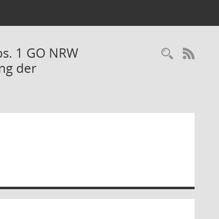
Abs. 1 GO NRW
Recherc
RSS-
ng der
)