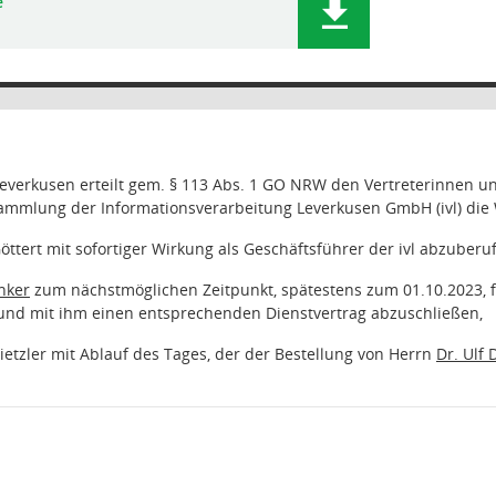
e
Leverkusen erteilt gem. § 113 Abs. 1 GO NRW den Vertreterinnen un
sammlung der Informationsverarbeitung Leverkusen GmbH (ivl) die
öttert mit sofortiger Wirkung als Geschäftsführer der ivl abzuberu
nker
zum nächstmöglichen Zeitpunkt, spätestens zum 01.10.2023, f
n und mit ihm einen entsprechenden Dienstvertrag abzuschließen,
Dietzler mit Ablauf des Tages, der der Bestellung von Herrn
Dr. Ulf