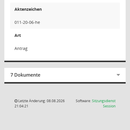
Aktenzeichen
011-20-06-he
Art
Antrag
7 Dokumente
Letzte Änderung: 08.08.2026
Software:
Sitzungsdienst
(Wird in
21:04:21
Session