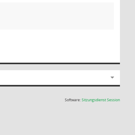
(Wird in
Software:
Sitzungsdienst
Session