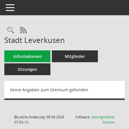
Toggle navigation
Rechercheauswahl
RSS-Feed
Stadt Leverkusen
Informationen
Mitglieder
Sitzungen
Keine Angaben zum Gremium gefunden.
Letzte Änderung: 08.08.2026
Software:
Sitzungsdienst
(Wird in
07:05:13
Session