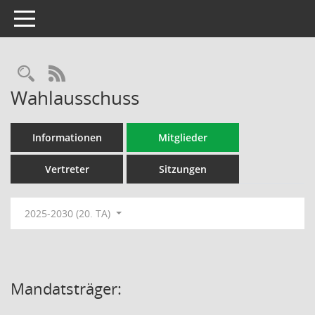
Toggle navigation
Rechercheauswahl
RSS-Feed
Wahlausschuss
Informationen
Mitglieder
Vertreter
Sitzungen
2025-2030 (20. TA)
Mandatsträger: