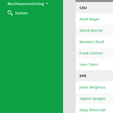
Beschlussmonitoring
CDU
Suchen
René Mayer
Astrid Reichel
Benedict Reuß
Frank Schmitz
Sven Tahiri
SPD
Jonas Berghaus
Sophie Spiegler
Katja Weierstall