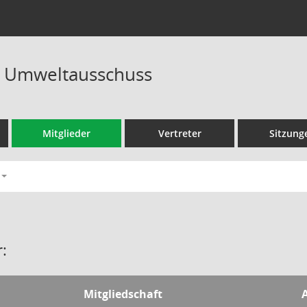
d Umweltausschuss
Mitglieder
Vertreter
Sitzung
:
Mitgliedschaft
A