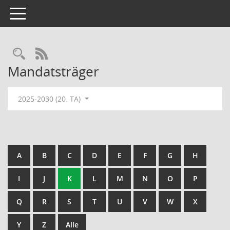
Toggle navigation
Rechercheauswahl
RSS-Feed
Mandatsträger
2025-2030 (20. TA)
A
B
C
D
E
F
G
H
I
J
K
L
M
N
O
P
Q
R
S
T
U
V
W
X
Y
Z
Alle