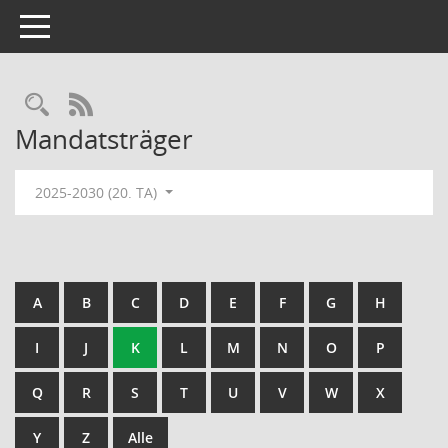
Toggle navigation
Rechercheauswahl
RSS-Feed
Mandatsträger
2025-2030 (20. TA)
A
B
C
D
E
F
G
H
I
J
K
L
M
N
O
P
Q
R
S
T
U
V
W
X
Y
Z
Alle