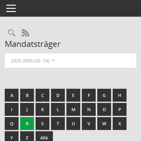
Toggle navigation
Rechercheauswahl
RSS-Feed
Mandatsträger
2025-2030 (20. TA)
A
B
C
D
E
F
G
H
I
J
K
L
M
N
O
P
Q
R
S
T
U
V
W
X
Y
Z
Alle