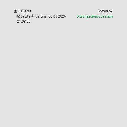
13 Sätze
Software:
(Wird in
Letzte Änderung: 06.08.2026
Sitzungsdienst
Session
21:03:55