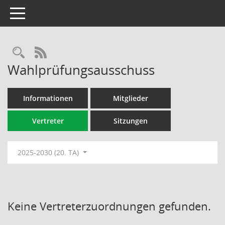
Toggle navigation
Rechercheauswahl
RSS-Feed
Wahlprüfungsausschuss
Informationen
Mitglieder
Vertreter
Sitzungen
2025-2030 (20. TA)
Keine Vertreterzuordnungen gefunden.