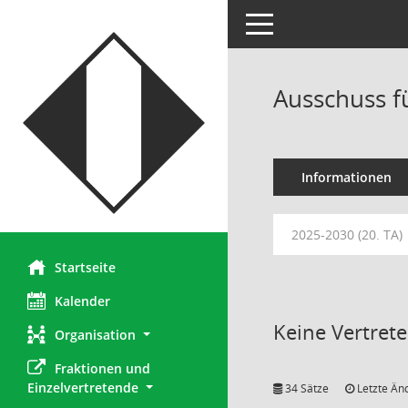
Toggle navigation
Ausschuss f
Informationen
2025-2030 (20. TA)
Startseite
Kalender
Keine Vertret
Organisation
Fraktionen und 
Einzelvertretende
34 Sätze
Letzte Än