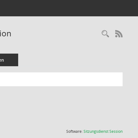
ion
Recherc
RSS-
en
(Wird in
Software:
Sitzungsdienst
Session