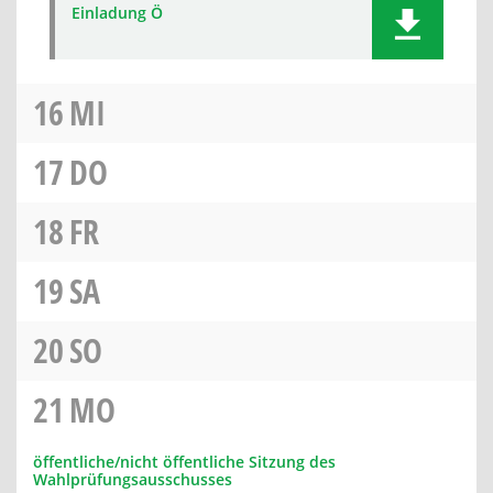
Einladung Ö
16
MI
17
DO
18
FR
19
SA
20
SO
21
MO
öffentliche/nicht öffentliche Sitzung des
Wahlprüfungsausschusses