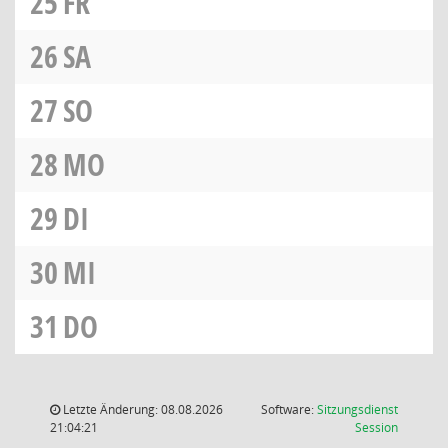
25
FR
26
SA
27
SO
28
MO
29
DI
30
MI
31
DO
Letzte Änderung: 08.08.2026
Software:
Sitzungsdienst
(Wird in
21:04:21
Session