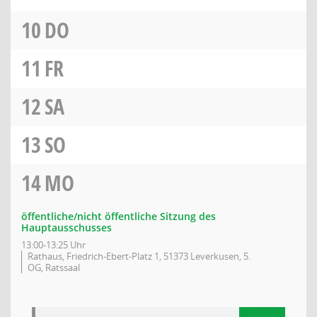
10
DO
11
FR
12
SA
13
SO
14
MO
öffentliche/nicht öffentliche Sitzung des
Hauptausschusses
13:00-13:25 Uhr
Rathaus, Friedrich-Ebert-Platz 1, 51373 Leverkusen, 5.
OG, Ratssaal