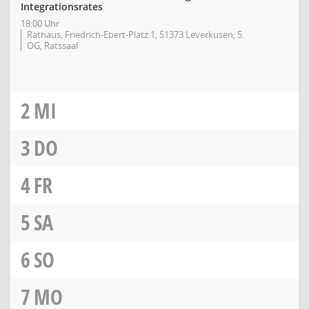
Integrationsrates
18:00 Uhr
Rathaus, Friedrich-Ebert-Platz 1, 51373 Leverkusen, 5.
OG, Ratssaal
2
MI
3
DO
4
FR
5
SA
6
SO
7
MO