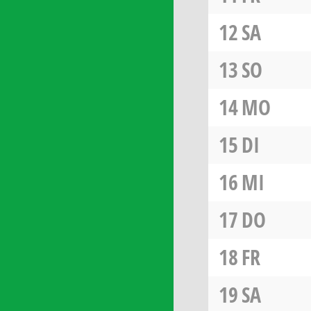
12
SA
13
SO
14
MO
15
DI
16
MI
17
DO
18
FR
19
SA