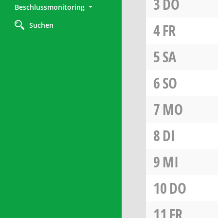
3
DO
Beschlussmonitoring
Suchen
4
FR
5
SA
6
SO
7
MO
8
DI
9
MI
10
DO
11
FR