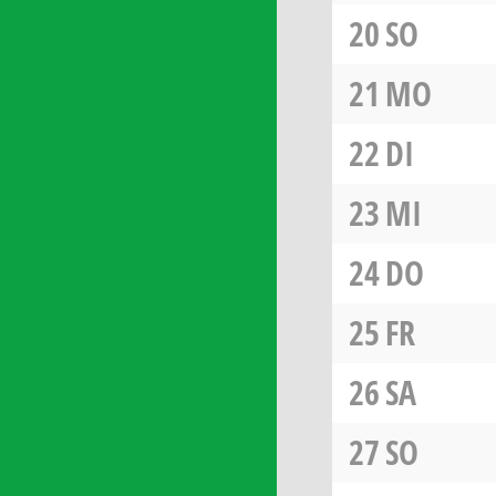
20
SO
21
MO
22
DI
23
MI
24
DO
25
FR
26
SA
27
SO