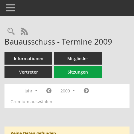
Toggle navigation
Rechercheauswahl
RSS-Feed
Bauausschuss - Termine 2009
Informationen
Mitglieder
Vertreter
Sitzungen
Jahr
2009
Gremium auswählen
Keine Daten gefunden.