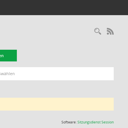
Recherc
RSS-
en
swählen
(Wird in
Software:
Sitzungsdienst
Session