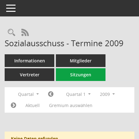
Toggle navigation
Rechercheauswahl
RSS-Feed
Sozialausschuss - Termine 2009
Informationen
Mitglieder
Vertreter
Sitzungen
Quartal
Quartal 1
2009
Aktuell
Gremium auswählen
Keine Daten gefunden.