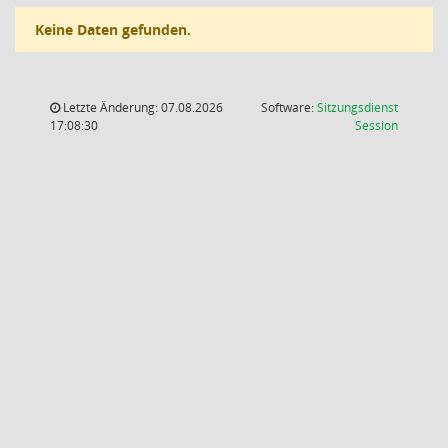
Keine Daten gefunden.
Letzte Änderung: 07.08.2026
Software:
Sitzungsdienst
(Wird in
17:08:30
Session