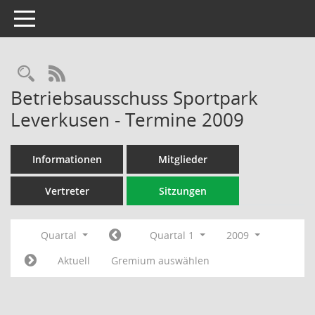
Toggle navigation
Rechercheauswahl
RSS-Feed
Betriebsausschuss Sportpark
Leverkusen - Termine 2009
Informationen
Mitglieder
Vertreter
Sitzungen
Quartal
Quartal 1
2009
Aktuell
Gremium auswählen