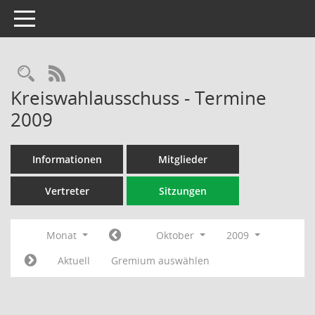
Toggle navigation
Rechercheauswahl
RSS-Feed
Kreiswahlausschuss - Termine
2009
Informationen
Mitglieder
Vertreter
Sitzungen
Monat
Oktober
2009
Aktuell
Gremium auswählen