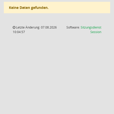
Keine Daten gefunden.
Letzte Änderung: 07.08.2026
Software:
Sitzungsdienst
(Wird in
10:04:57
Session