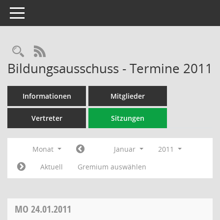
Toggle navigation
Rechercheauswahl
RSS-Feed
Bildungsausschuss - Termine 2011
Informationen
Mitglieder
Vertreter
Sitzungen
Monat
Januar
2011
Aktuell
Gremium auswählen
MO
24.01.2011