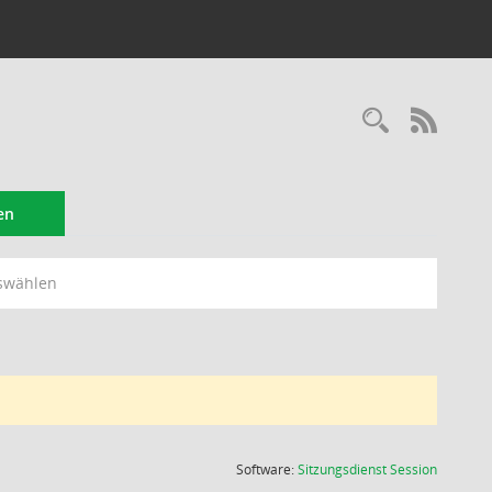
Recherc
RSS-
en
swählen
(Wird in
Software:
Sitzungsdienst
Session