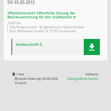
DO
03.05.2012
öffentliche/nicht öffentliche Sitzung der
Bezirksvertretung für den Stadtbezirk III
16:00 Uhr
Villa Wuppermann - Bürgerzentrum, Kaminzimmer
(EG), Mülheimer Straße 14, 51375 Leverkusen
Niederschrift Ö
1 Satz
Software:
(Wird in
Letzte Änderung: 06.08.2026
Sitzungsdienst
Session
07:04:07