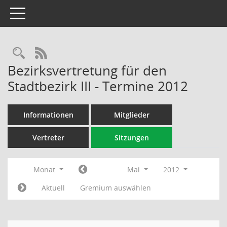
Toggle navigation
Rechercheauswahl
RSS-Feed
Bezirksvertretung für den
Stadtbezirk III - Termine 2012
Informationen
Mitglieder
Vertreter
Sitzungen
Monat
Mai
2012
Aktuell
Gremium auswählen