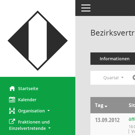
Toggle navigation
Bezirksvertr
Informationen
Quartal
Startseite
Kalender
Tag
Si
Organisation
13.09.2012
öff
Fraktionen und 
16:
Einzelvertretende
V