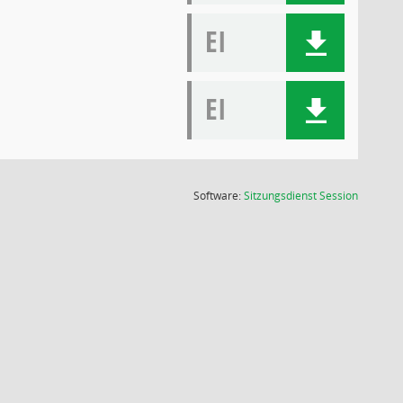
EI
EI
(Wird in
Software:
Sitzungsdienst
Session