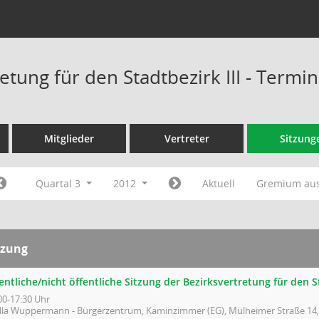
etung für den Stadtbezirk III - Termi
Mitglieder
Vertreter
Sitzung
Quartal 3
2012
Aktuell
Gremium au
tzung
entliche/nicht öffentliche Sitzung der Bezirksvertretung für den St
00-17:30 Uhr
illa Wuppermann - Bürgerzentrum, Kaminzimmer (EG), Mülheimer Straße 14