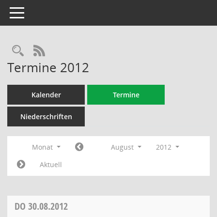
Toggle navigation
Rechercheauswahl
RSS-Feed
Termine 2012
Kalender
Termine
Niederschriften
Monat
August
2012
Aktuell
DO
30.08.2012