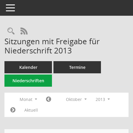
Toggle navigation
Rechercheauswahl
RSS-Feed
Sitzungen mit Freigabe für
Niederschrift 2013
Kalender
Termine
Niederschriften
Monat
Oktober
2013
Aktuell