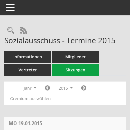
Toggle navigation
Rechercheauswahl
RSS-Feed
Sozialausschuss - Termine 2015
Informationen
Mitglieder
Vertreter
Sitzungen
Jahr
2015
Gremium auswählen
MO
19.01.2015